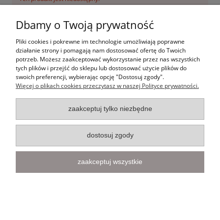
Dbamy o Twoją prywatność
Informacje
Pliki cookies i pokrewne im technologie umożliwiają poprawne
działanie strony i pomagają nam dostosować ofertę do Twoich
potrzeb. Możesz zaakceptować wykorzystanie przez nas wszystkich
tych plików i przejść do sklepu lub dostosować użycie plików do
swoich preferencji, wybierając opcję "Dostosuj zgody".
pokaż pełną wersję strony
Więcej o plikach cookies przeczytasz w naszej Polityce prywatności.
Sklep internetowy Shoper.pl
zaakceptuj tylko niezbędne
dostosuj zgody
zaakceptuj wszystkie