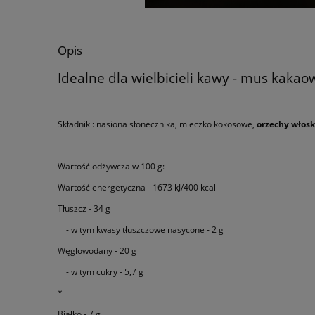
Opis
Idealne dla wielbicieli kawy - mus kaka
Składniki: nasiona słonecznika, mleczko kokosowe,
orzechy włosk
Wartość odżywcza w 100 g:
Wartość energetyczna - 1673 kJ/400 kcal
Tłuszcz - 34 g
- w tym kwasy tłuszczowe nasycone - 2 g
Węglowodany - 20 g
- w tym cukry - 5,7 g
*
Białko - 7 g