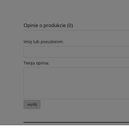
Opinie o produkcie (0)
Imię lub pseudonim:
Twoja opinia:
wyślij