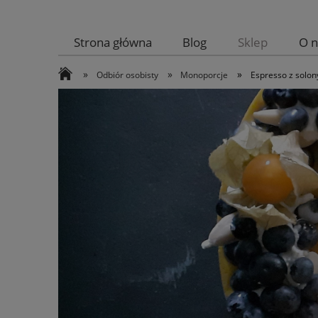
Strona główna
Blog
Sklep
O n
»
»
»
Odbiór osobisty
Monoporcje
Espresso z solo