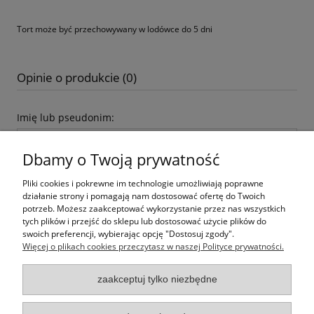
Tort może być przechowywany w lodówce do 5 dni
Opinie o produkcie (0)
Imię lub pseudonim:
Dbamy o Twoją prywatność
Twoja opinia:
Pliki cookies i pokrewne im technologie umożliwiają poprawne
działanie strony i pomagają nam dostosować ofertę do Twoich
potrzeb. Możesz zaakceptować wykorzystanie przez nas wszystkich
tych plików i przejść do sklepu lub dostosować użycie plików do
swoich preferencji, wybierając opcję "Dostosuj zgody".
Więcej o plikach cookies przeczytasz w naszej Polityce prywatności.
wyślij
zaakceptuj tylko niezbędne