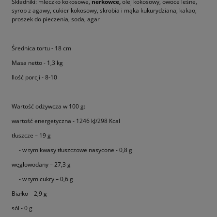
Składniki: mleczko kokosowe,
nerkowce,
olej kokosowy, owoce leśne,
syrop z agawy, cukier kokosowy, skrobia i mąka kukurydziana, kakao,
proszek do pieczenia, soda, agar
Średnica tortu - 18 cm
Masa netto - 1,3 kg
Ilość porcji - 8-10
Wartość odżywcza w 100 g:
wartość energetyczna - 1246 kJ/298 Kcal
tłuszcze – 19 g
- w tym kwasy tłuszczowe nasycone - 0,8 g
węglowodany – 27,3 g
- w tym cukry – 0,6 g
Białko – 2,9 g
sól - 0 g