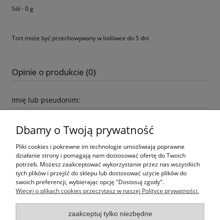
Sól - 0 g
Tort może być przechowywany w lodówce do 5 dni
Opinie o produkcie (0)
Imię lub pseudonim:
Dbamy o Twoją prywatność
Twoja opinia:
Pliki cookies i pokrewne im technologie umożliwiają poprawne
działanie strony i pomagają nam dostosować ofertę do Twoich
potrzeb. Możesz zaakceptować wykorzystanie przez nas wszystkich
tych plików i przejść do sklepu lub dostosować użycie plików do
swoich preferencji, wybierając opcję "Dostosuj zgody".
Więcej o plikach cookies przeczytasz w naszej Polityce prywatności.
wyślij
zaakceptuj tylko niezbędne