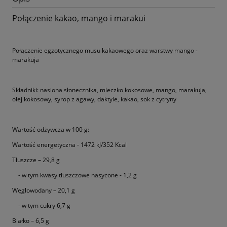
Połączenie kakao, mango i marakui
Połączenie egzotycznego musu kakaowego oraz warstwy mango -
marakuja
Składniki: nasiona słonecznika, mleczko kokosowe, mango, marakuja,
olej kokosowy, syrop z agawy, daktyle, kakao, sok z cytryny
Wartość odżywcza w 100 g:
Wartość energetyczna - 1472 kJ/352 Kcal
Tłuszcze – 29,8 g
- w tym kwasy tłuszczowe nasycone - 1,2 g
Węglowodany – 20,1 g
- w tym cukry 6,7 g
Białko – 6,5 g