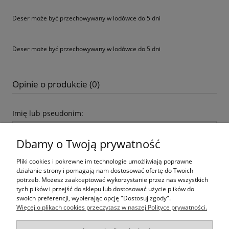
Deser może być przechowywany w lodówce do 5 dni
Deser może być przechowywany w lodówce do 5 dni
Opinie o produkcie (0)
Imię lub pseudonim:
Dbamy o Twoją prywatność
Twoja opinia:
Pliki cookies i pokrewne im technologie umożliwiają poprawne
działanie strony i pomagają nam dostosować ofertę do Twoich
potrzeb. Możesz zaakceptować wykorzystanie przez nas wszystkich
tych plików i przejść do sklepu lub dostosować użycie plików do
swoich preferencji, wybierając opcję "Dostosuj zgody".
Więcej o plikach cookies przeczytasz w naszej Polityce prywatności.
wyślij