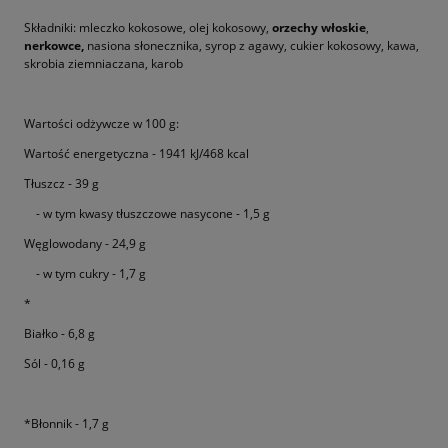
Składniki: mleczko kokosowe, olej kokosowy,
orzechy włoskie
,
nerkowce,
nasiona słonecznika, syrop z agawy, cukier kokosowy, kawa,
skrobia ziemniaczana, karob
Wartości odżywcze w 100 g:
Wartość energetyczna - 1941 kJ/468 kcal
Tłuszcz - 39 g
- w tym kwasy tłuszczowe nasycone - 1,5 g
Węglowodany - 24,9 g
- w tym cukry - 1,7 g
*
Białko - 6,8 g
Sól - 0,16 g
*Błonnik - 1,7 g