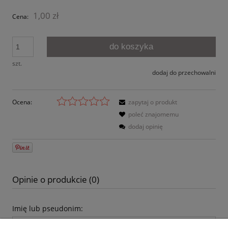
1,00 zł
Cena:
do koszyka
szt.
dodaj do przechowalni
Ocena:
zapytaj o produkt
poleć znajomemu
dodaj opinię
Opinie o produkcie (0)
Imię lub pseudonim: