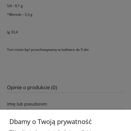
Sól - 0,1 g
*Błonnik – 3,3 g
Ig 33,4
Tort może być przechowywany w lodówce do 5 dni
Opinie o produkcie (0)
Imię lub pseudonim:
Dbamy o Twoją prywatność
Twoja opinia: