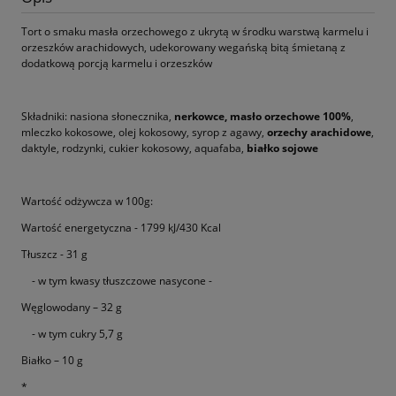
Tort o smaku masła orzechowego z ukrytą w środku warstwą karmelu i
orzeszków arachidowych, udekorowany wegańską bitą śmietaną z
dodatkową porcją karmelu i orzeszków
Składniki: nasiona słonecznika,
nerkowce, masło orzechowe 100%
,
mleczko kokosowe, olej kokosowy, syrop z agawy,
orzechy arachidowe
,
daktyle, rodzynki, cukier kokosowy, aquafaba,
białko sojowe
Wartość odżywcza w 100g:
Wartość energetyczna - 1799 kJ/430 Kcal
Tłuszcz - 31 g
- w tym kwasy tłuszczowe nasycone -
Węglowodany – 32 g
- w tym cukry 5,7 g
Białko – 10 g
*